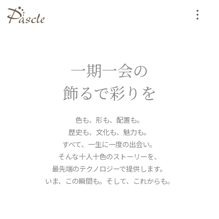
e-commerce
コンテンツ
partner
パートナー
systems creation
一期一会の
システムクリエイション
飾るで彩りを
ambassador
アンバサダー
色も、形も、配置も。
contact
歴史も、文化も、魅力も。
お問い合わせ
すべて、一生に一度の出会い。
そんな十人十色のストーリーを、
最先端のテクノロジーで提供します。
いま、この瞬間も。そして、これからも。